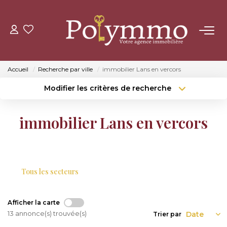
ACHETER
Accueil
Recherche par ville
immobilier Lans en vercors
LOUER
Modifier les critères de recherche
Type de transaction
Localisation
Acheter
Localisation
ESTIMER
immobilier Lans en vercors
Type de bien
Surface min
Sélectionnez...
NOS AGENCES
Budget max
Plus de critères
CONTACT
Tous les secteurs
Créer une alerte
Afficher la carte
13 annonce(s) trouvée(s)
Trier par