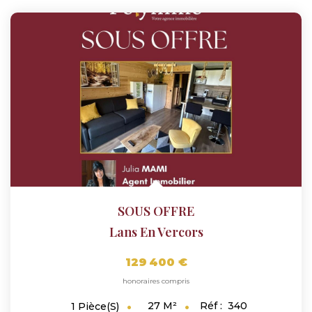
SOUS OFFRE
Lans En Vercors
129 400 €
honoraires compris
27
M²
Réf :
340
1
Pièce(s)