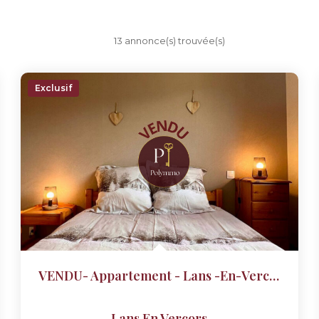
13 annonce(s) trouvée(s)
Exclusif
VENDU- Appartement - Lans -en-Vercors - 2 Pièce(s) 36 M2
Lans En Vercors