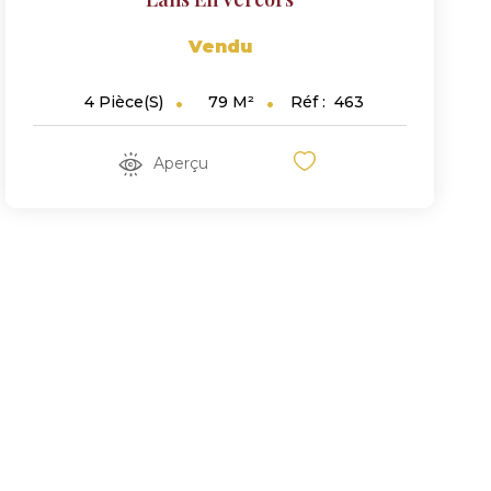
Vendu
79
M²
Réf :
463
4
Pièce(s)
Aperçu