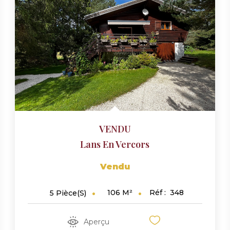
VENDU
Lans En Vercors
Vendu
106
M²
Réf :
348
5
Pièce(s)
Aperçu