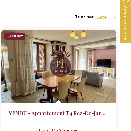
Créer une alerte
Trier par
Exclusif
VENDU - Appartement T4 Rez-De-Jardin Centre Village
Lans En Vercors