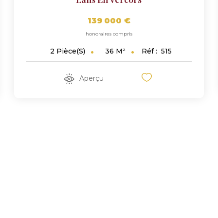
139 000 €
honoraires compris
36
M²
Réf :
515
2
Pièce(s)
Aperçu