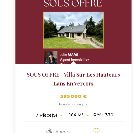
SOUS OFFRE - Villa Sur Les Hauteurs
Lans En Vercors
585 000 €
honoraires compris
164
M²
Réf :
370
7
Pièce(s)
Aperçu