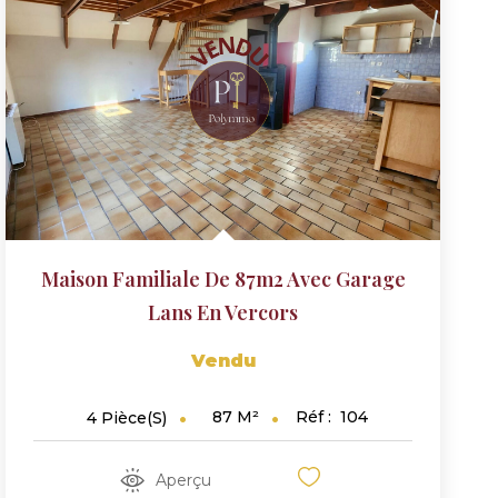
Maison Familiale De 87m2 Avec Garage
Lans En Vercors
Vendu
87
M²
Réf :
104
4
Pièce(s)
Aperçu