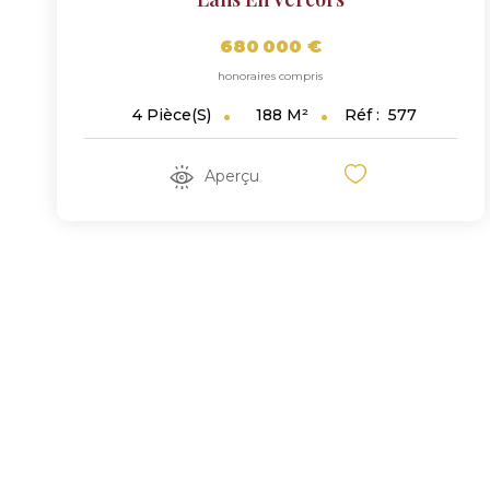
680 000 €
honoraires compris
188
M²
Réf :
577
4
Pièce(s)
Aperçu