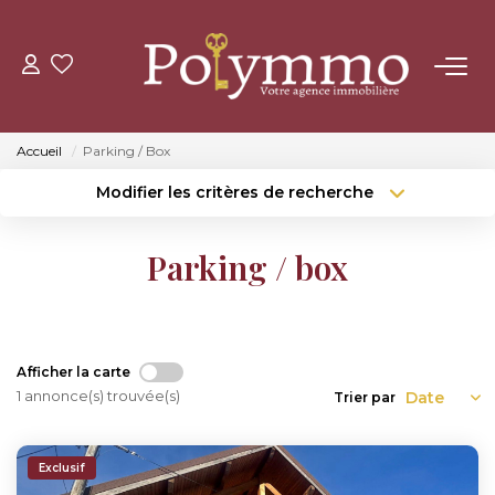
ACHETER
Accueil
Parking / Box
LOUER
Modifier les critères de recherche
Type de transaction
Localisation
Acheter
Localisation
ESTIMER
Parking / box
Type de bien
Surface min
Sélectionnez...
NOS AGENCES
Budget max
Plus de critères
CONTACT
Afficher la carte
Créer une alerte
1 annonce(s) trouvée(s)
Trier par
Exclusif