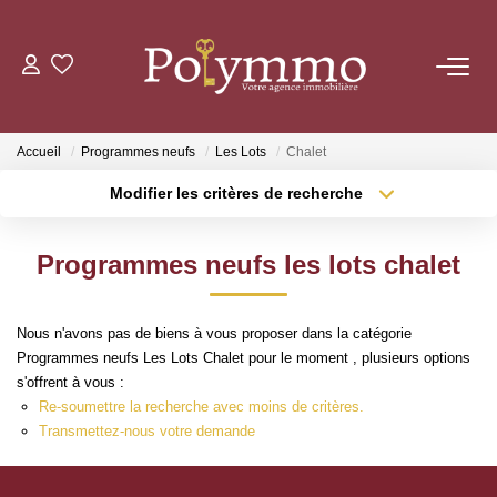
ACHETER
Accueil
Programmes neufs
Les Lots
Chalet
LOUER
Modifier les critères de recherche
Localisation
Type de transaction
Surface min
ESTIMER
Programmes neufs les lots chalet
Type de bien
Plus de critères
Budget max
NOS AGENCES
Nous n'avons pas de biens à vous proposer dans la catégorie
Créer une alerte
Programmes neufs Les Lots Chalet pour le moment , plusieurs options
CONTACT
s'offrent à vous :
Re-soumettre la recherche avec moins de critères.
Transmettez-nous votre demande