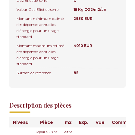
Gaz Effet de Serre
C
Valeur Gaz Effet de serre
15 Kg CO2/m2/an
Montant minimum estimé
2930 EUR
des dépenses annuelles
d'énergie pour un usage
standard
Montant maximum estimé
4010 EUR
des dépenses annuelles
d'énergie pour un usage
standard
Surface de référence
85
Description des pièces
Niveau
Pièce
m2
Exp.
Vue
Commenta
Séjour-Cuisine
29,72