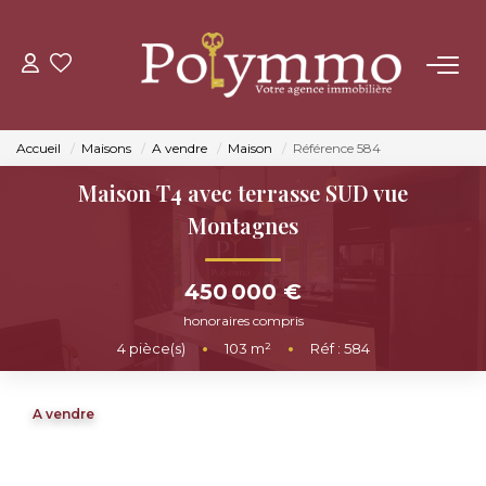
ACHETER
Accueil
Maisons
A vendre
Maison
Référence 584
LOUER
Maison T4 avec terrasse SUD vue
Montagnes
ESTIMER
450 000 €
NOS AGENCES
honoraires compris
4
pièce(s)
•
103
m²
•
Réf : 584
CONTACT
A vendre