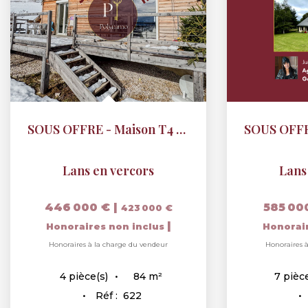
SOUS OFFRE - Maison T4 avec grand terrain - Vue dégagée sur...
Lans en vercors
Lans
446 000 €
|
585 00
423 000 €
|
Honoraires non inclus
Honorai
Honoraires à la charge du vendeur
Honoraires 
84
m²
4
pièce(s)
7
pièce
Réf :
622