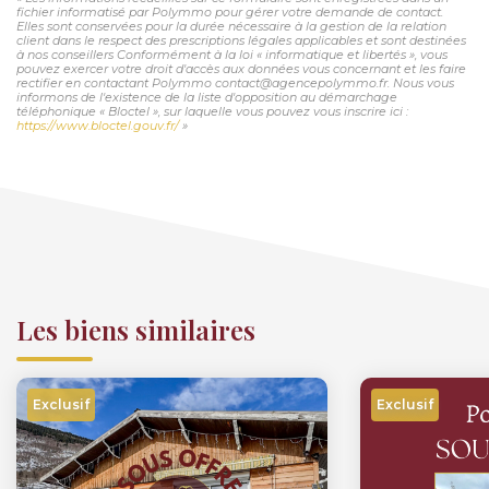
fichier informatisé par Polymmo pour gérer votre demande de contact.
Elles sont conservées pour la durée nécessaire à la gestion de la relation
client dans le respect des prescriptions légales applicables et sont destinées
à nos conseillers Conformément à la loi « informatique et libertés », vous
pouvez exercer votre droit d'accès aux données vous concernant et les faire
rectifier en contactant Polymmo contact@agencepolymmo.fr. Nous vous
informons de l'existence de la liste d'opposition au démarchage
téléphonique « Bloctel », sur laquelle vous pouvez vous inscrire ici :
https://www.bloctel.gouv.fr/
»
Les biens similaires
Exclusif
Exclusif