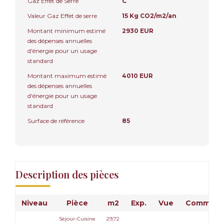
Gaz Effet de Serre
C
Valeur Gaz Effet de serre
15 Kg CO2/m2/an
Montant minimum estimé
2930 EUR
des dépenses annuelles
d'énergie pour un usage
standard
Montant maximum estimé
4010 EUR
des dépenses annuelles
d'énergie pour un usage
standard
Surface de référence
85
Description des pièces
Niveau
Pièce
m2
Exp.
Vue
Commenta
Séjour-Cuisine
29,72