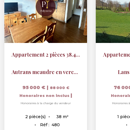
Appartement 2 pièces 38.46 m2
Autrans meaudre en vercors
Lans
95 000 €
|
76 00
88 000 €
|
Honoraires non inclus
Honorai
Honoraires à la charge du vendeur
Honoraires 
38
m²
2
pièce(s)
1
pièc
Réf :
480