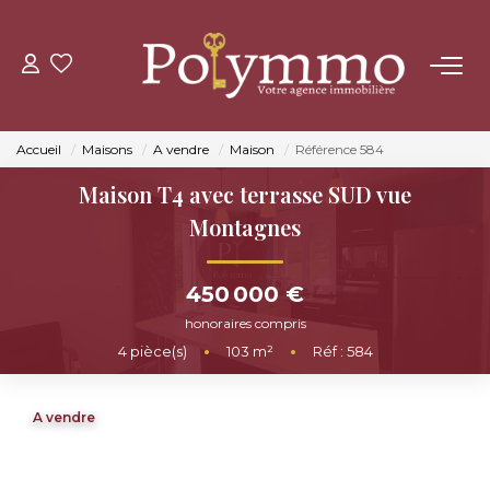
ACHETER
Accueil
Maisons
A vendre
Maison
Référence 584
LOUER
Maison T4 avec terrasse SUD vue
Montagnes
ESTIMER
450 000 €
NOS AGENCES
honoraires compris
4
pièce(s)
•
103
m²
•
Réf : 584
CONTACT
A vendre