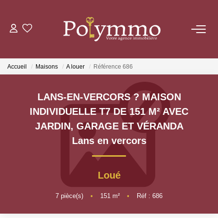
ACHETER
Accueil
Maisons
A louer
Référence 686
LOUER
LANS-EN-VERCORS ? MAISON
ESTIMER
INDIVIDUELLE T7 DE 151 M² AVEC
JARDIN, GARAGE ET VÉRANDA
NOS AGENCES
Lans en vercors
CONTACT
Loué
7
pièce(s)
•
151
m²
•
Réf : 686