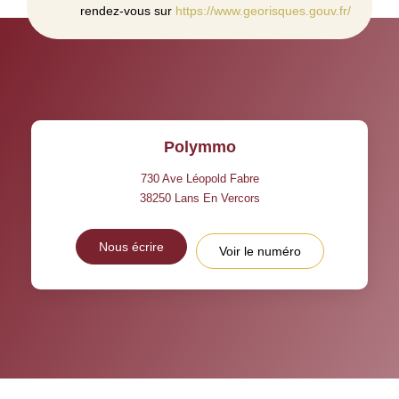
rendez-vous sur
https://www.georisques.gouv.fr/
Polymmo
730 Ave Léopold Fabre
38250
Lans En Vercors
Nous écrire
Voir le numéro