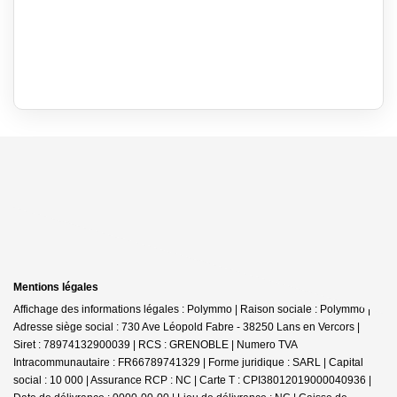
Mentions légales
Affichage des informations légales : Polymmo | Raison sociale : Polymmo |
Adresse siège social : 730 Ave Léopold Fabre - 38250 Lans en Vercors |
Siret : 78974132900039 | RCS : GRENOBLE | Numero TVA
Intracommunautaire : FR66789741329 | Forme juridique : SARL | Capital
social : 10 000 | Assurance RCP : NC |
Carte T : CPI38012019000040936 |