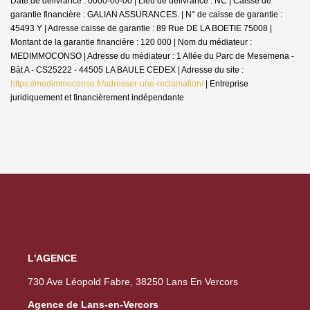
Date de délivrance : 0000-00-00 | Lieu de délivrance : NC | Caisse de
garantie financière : GALIAN ASSURANCES. | N° de caisse de garantie :
45493 Y | Adresse caisse de garantie : 89 Rue DE LA BOETIE 75008 |
Montant de la garantie financière : 120 000 | Nom du médiateur :
MEDIMMOCONSO | Adresse du médiateur : 1 Allée du Parc de Mesemena -
Bât A - CS25222 - 44505 LA BAULE CEDEX | Adresse du site :
https://medimmoconso.fr/adresser-une-reclamation/
|
Entreprise
juridiquement et financièrement indépendante
L'AGENCE
730 Ave Léopold Fabre, 38250 Lans En Vercors
Agence de Lans-en-Vercors