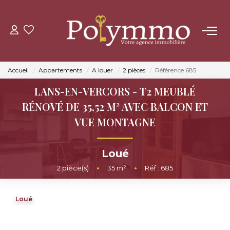
ACHETER
Accueil
Appartements
A louer
2 pièces
Référence 685
LOUER
LANS-EN-VERCORS - T2 MEUBLÉ
RÉNOVÉ DE 35,52 M² AVEC BALCON ET
ESTIMER
VUE MONTAGNE
NOS AGENCES
Loué
2
pièce(s)
•
35
m²
•
Réf : 685
CONTACT
Loué