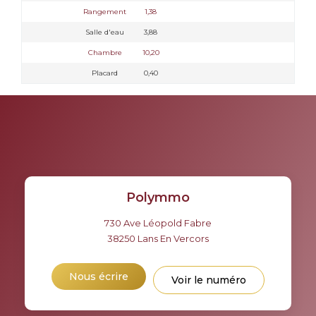
Rangement
1,38
Salle d'eau
3,88
Chambre
10,20
Placard
0,40
Polymmo
730 Ave Léopold Fabre
38250
Lans En Vercors
Nous écrire
Voir le numéro