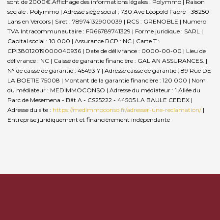
sont de 2000€.
Affichage des informations légales : Polymmo | Raison
sociale : Polymmo | Adresse siège social : 730 Ave Léopold Fabre - 38250
Lans en Vercors | Siret : 78974132900039 | RCS : GRENOBLE | Numero
TVA Intracommunautaire : FR66789741329 | Forme juridique : SARL |
Capital social : 10 000 | Assurance RCP : NC |
Carte T :
CPI38012019000040936 | Date de délivrance : 0000-00-00 | Lieu de
délivrance : NC | Caisse de garantie financière : GALIAN ASSURANCES. |
N° de caisse de garantie : 45493 Y | Adresse caisse de garantie : 89 Rue DE
LA BOETIE 75008 | Montant de la garantie financière : 120 000 | Nom
du médiateur : MEDIMMOCONSO | Adresse du médiateur : 1 Allée du
Parc de Mesemena - Bât A - CS25222 - 44505 LA BAULE CEDEX |
Adresse du site :
https://medimmoconso.fr/adresser-une-reclamation/
|
Entreprise juridiquement et financièrement indépendante