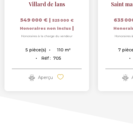
Villard de lans
Saint ma
549 000 €
|
635 00
525 000 €
|
Honoraires non inclus
Honorai
Honoraires à la charge du vendeur
Honoraires 
110
m²
5
pièce(s)
7
pièce
Réf :
705
Aperçu