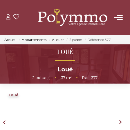
ACHETER
Accueil
Appartements
A louer
2 pièces
Référence 377
LOUER
LOUÉ
ESTIMER
Loué
2
pièce(s)
•
37
m²
•
Réf : 377
NOS AGENCES
Loué
CONTACT