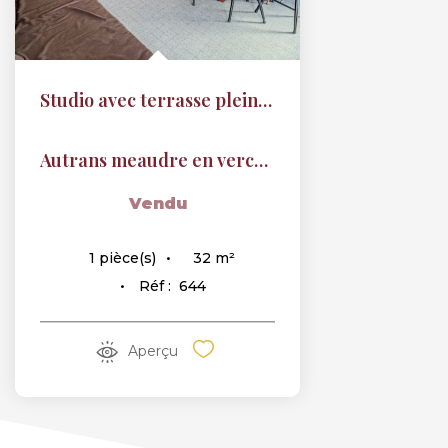
Studio avec terrasse plein SUD
Autrans meaudre en vercors
Vendu
32
m²
1
pièce(s)
Réf :
644
Aperçu