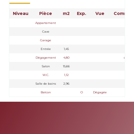
Niveau
Pièce
m2
Exp.
Vue
Comment
Appartement
Cave
2.5
Garage
15
Entrée
1,45
Dégagement
4,80
coin n
Salon
15,66
W.C.
1,12
Salle de bains
2,96
Balcon
O
Dégagée
3.5