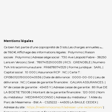
Mentions légales
Ce bien fait partie d'une copropriété de 3 lots.Les charges annuelles sont
de 1160€.
Affichage des informations légales : Polymmo | Raison
sociale : Polymmo | Adresse siège social : 730 Ave Léopold Fabre - 38250
Lans en Vercors | Siret : 78974132900039 | RCS : GRENOBLE | Numero
TVA Intracommunautaire : FR66789741329 | Forme juridique : SARL |
Capital social : 10 000 | Assurance RCP : NC |
Carte T :
CPI38012019000040936 | Date de délivrance : 0000-00-00 | Lieu de
délivrance : NC | Caisse de garantie financière : GALIAN ASSURANCES. |
N° de caisse de garantie : 45493 Y | Adresse caisse de garantie : 89 Rue DE
LA BOETIE 75008 | Montant de la garantie financière : 120 000 | Nom
du médiateur : MEDIMMOCONSO | Adresse du médiateur : 1 Allée du
Parc de Mesemena - Bât A - CS25222 - 44505 LA BAULE CEDEX |
Adresse du site :
https://medimmoconso.fr/adresser-une-reclamation/
|