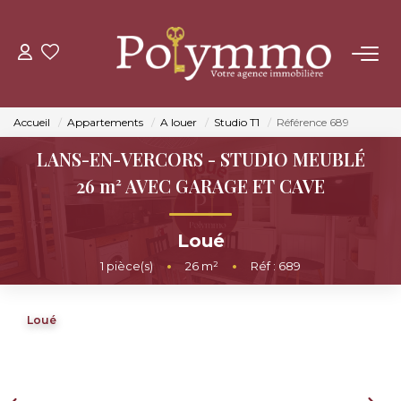
ACHETER
Accueil
Appartements
A louer
Studio T1
Référence 689
LOUER
LANS-EN-VERCORS - STUDIO MEUBLÉ
26 m² AVEC GARAGE ET CAVE
ESTIMER
Loué
NOS AGENCES
1
pièce(s)
•
26
m²
•
Réf : 689
CONTACT
Loué