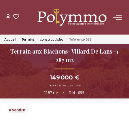
ACHETER
Accueil
Terrains
constructibles
Référence 699
LOUER
Terrain aux Blachons- Villard De Lans -1
287 m2
ESTIMER
149 000 €
NOS AGENCES
honoraires compris
1287
m²
•
Réf : 699
CONTACT
A vendre