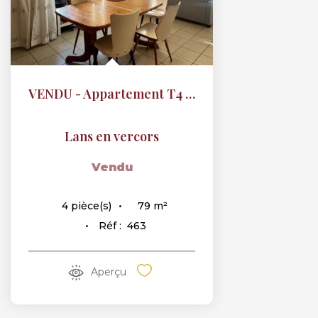
VENDU - Appartement T4 rez-de-jardin centre village
Lans en vercors
Vendu
79
m²
4
pièce(s)
Réf :
463
Aperçu