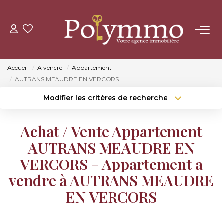
ACHETER
Accueil
A vendre
Appartement
LOUER
AUTRANS MEAUDRE EN VERCORS
Modifier les critères de recherche
Type de transaction
Localisation
ESTIMER
Acheter
Localisation
Achat / Vente Appartement
Type de bien
NOS AGENCES
Surface min
Sélectionnez...
AUTRANS MEAUDRE EN
VERCORS - Appartement a
Budget max
Plus de critères
CONTACT
vendre à AUTRANS MEAUDRE
Créer une alerte
EN VERCORS