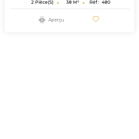
38
M²
Réf :
480
2
Pièce(s)
Aperçu