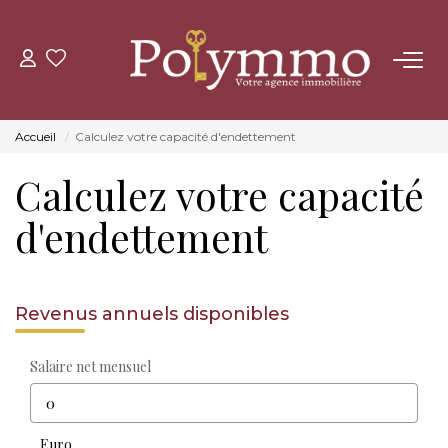
ACHETER
Accueil
Calculez votre capacité d'endettement
LOUER
Calculez votre capacité
ESTIMER
d'endettement
NOS AGENCES
Revenus annuels disponibles
CONTACT
Salaire net mensuel
Euro