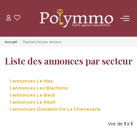
ACHETER
Accueil
Recherche par secteur
LOUER
Liste des annonces par secteur
ESTIMER
1 annonces Le Mas
NOS AGENCES
1 annonces Les Blachons
1 annonces Le Bard
CONTACT
1 annonces Le Peuil
1 annonces Domaine De La Chenevarie
Voir de
1
à
1