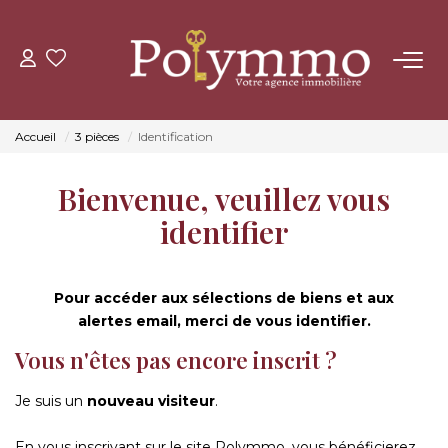
ACHETER
Accueil
3 pièces
Identification
LOUER
Bienvenue, veuillez vous
ESTIMER
identifier
NOS AGENCES
Pour accéder aux sélections de biens et aux
alertes email, merci de vous identifier.
CONTACT
Vous n'êtes pas encore inscrit ?
Je suis un
nouveau visiteur
.
En vous inscrivant sur le site Polymmo, vous bénéficierez