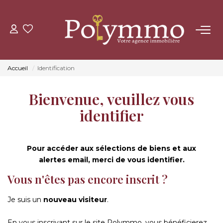
ACHETER
Accueil
Identification
LOUER
Bienvenue, veuillez vous
ESTIMER
identifier
NOS AGENCES
Pour accéder aux sélections de biens et aux
alertes email, merci de vous identifier.
CONTACT
Vous n'êtes pas encore inscrit ?
Je suis un
nouveau visiteur
.
En vous inscrivant sur le site Polymmo, vous bénéficierez