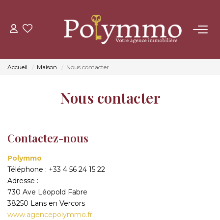
ACHETER
Accueil
Maison
Nous contacter
LOUER
Nous contacter
ESTIMER
Contactez-nous
NOS AGENCES
Polymmo
CONTACT
Téléphone :
+33 4 56 24 15 22
Adresse :
730 Ave Léopold Fabre
38250
Lans en Vercors
www.agencepolymmo.fr