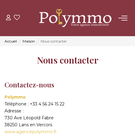
ACHETER
Accueil
Maison
Nous contacter
LOUER
Nous contacter
ESTIMER
Contactez-nous
NOS AGENCES
Polymmo
CONTACT
Téléphone :
+33 4 56 24 15 22
Adresse :
730 Ave Léopold Fabre
38250
Lans en Vercors
www.agencepolymmo.fr