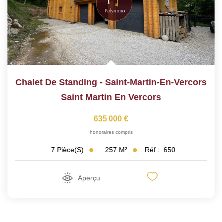
Chalet De Standing - Saint-Martin-En-Vercors
Saint Martin En Vercors
635 000 €
honoraires compris
257
M²
Réf :
650
7
Pièce(s)
Aperçu