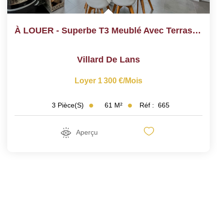
À LOUER - Superbe T3 Meublé Avec Terrasse - Villard-De-Lans
Villard De Lans
Loyer 1 300 €/mois
61
M²
Réf :
665
3
Pièce(s)
Aperçu