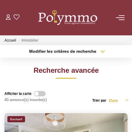
ACHETER
Accueil
Immobilier
LOUER
Modifier les critères de recherche
Localisation
Type de transaction
Surface min
ESTIMER
Recherche avancée
Type de bien
Plus de critères
Budget max
NOS AGENCES
Créer une alerte
Afficher la carte
CONTACT
40 annonce(s) trouvée(s)
Trier par
Exclusif