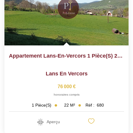
Appartement Lans-En-Vercors 1 Pièce(s) 22 M2
Lans En Vercors
76 000 €
honoraires compris
22
M²
Réf :
680
1
Pièce(s)
Aperçu