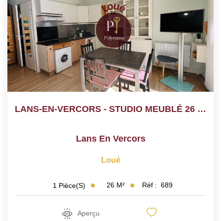
LANS-EN-VERCORS - STUDIO MEUBLÉ 26 M² AVEC GARAGE ET CAVE
Lans En Vercors
Loué
26
M²
Réf :
689
1
Pièce(s)
Aperçu